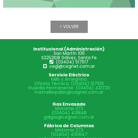
Institucional (Administración)
San Martín 106
S2252IDB Gálvez, Santa Fe
(03404) 517517
cegl@cegnet.com.ar
Servicio Eléctrico
Mills y Ameghino
Oficina Técnica: (03404) 517109
Guardia Permanente: (03404) 431720
metraillerpablo@cegnet.com.ar
Gas Envasado
Matorras 373
(03404) 431848
galgas@cegnet.com.ar
Fábrica de Columnas
Matorras 373
(03404) 430647