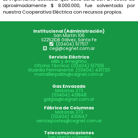
aproximadamente $ 8.000.000, fue solventada por
nuestra Cooperativa Eléctrica con recursos propios.
Institucional (Administración)
San Martín 106
S2252IDB Gálvez, Santa Fe
(03404) 517517
cegl@cegnet.com.ar
Servicio Eléctrico
Mills y Ameghino
Oficina Técnica: (03404) 517109
Guardia Permanente: (03404) 431720
metraillerpablo@cegnet.com.ar
Gas Envasado
Matorras 373
(03404) 431848
galgas@cegnet.com.ar
Fábrica de Columnas
Matorras 373
(03404) 430647
ventaspostes@cegnet.com.ar
Telecomunicaciones
San Martín y Dorato