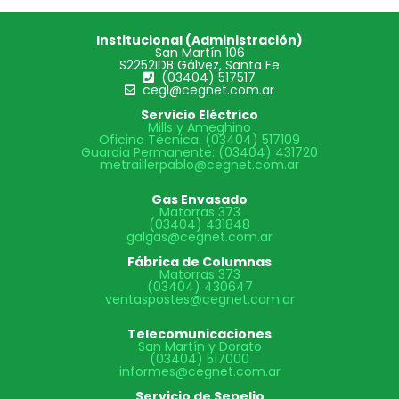
Institucional (Administración)
San Martín 106
S2252IDB Gálvez, Santa Fe
(03404) 517517
cegl@cegnet.com.ar
Servicio Eléctrico
Mills y Ameghino
Oficina Técnica: (03404) 517109
Guardia Permanente: (03404) 431720
metraillerpablo@cegnet.com.ar
Gas Envasado
Matorras 373
(03404) 431848
galgas@cegnet.com.ar
Fábrica de Columnas
Matorras 373
(03404) 430647
ventaspostes@cegnet.com.ar
Telecomunicaciones
San Martín y Dorato
(03404) 517000
informes@cegnet.com.ar
Servicio de Sepelio